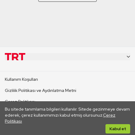
KURUMSAL
Kullanım Koşulları
KANAL SİTELERİ
Gizlilik Politikası ve Aydınlatma Metni
Çerez Politikası
SİTELER
Bu sitede tanımlama bilgileri kullanılır. Sitede gezinmeye devam
İletişim
ederek, çerez kullanımımızı kabul etmiş olursunuz.
Çerez
Politikası
CANLI YAYINLAR
Her hakkı saklıdır. ©2026 TRT. Bağlantı yoluyla gidilen dış
Kabul et
sitelerin içeriklerinden TRT sorumlu değildir.