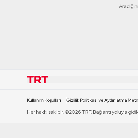
Aradığını
KURUMSAL
KANAL
Kullanım Koşulları
Gizlilik Politikası ve Aydınlatma Metn
TRT Hakkında
TRT 1
Her hakkı saklıdır. ©2026 TRT. Bağlantı yoluyla gidil
Mevzuat
TRT 2
Basın Açıklamaları
TRT Belge
Bize Ulaşın
TRT Habe