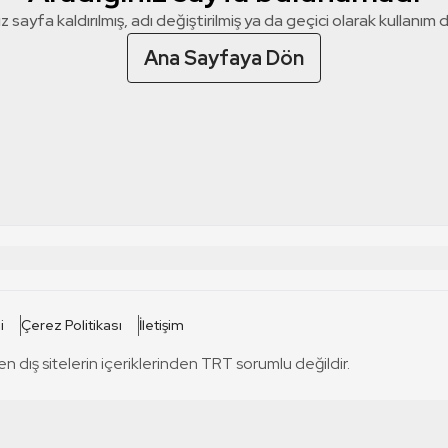
z sayfa kaldırılmış, adı değiştirilmiş ya da geçici olarak kullanım dış
Ana Sayfaya Dön
 SİTELERİ
SİTELER
i
Çerez Politikası
İletişim
TRT Kürdi
tabii
T
en dış sitelerin içeriklerinden TRT sorumlu değildir.
TRT World
TRT Dinle
T
sel
TRT Arabi
Engelsiz TRT
T
r
TRT Eba İlkokul
TRT 12 Punto
T