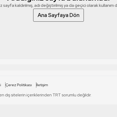
z sayfa kaldırılmış, adı değiştirilmiş ya da geçici olarak kullanım dış
Ana Sayfaya Dön
 SİTELERİ
SİTELER
i
Çerez Politikası
İletişim
TRT Kürdi
tabii
T
en dış sitelerin içeriklerinden TRT sorumlu değildir.
TRT World
TRT Dinle
T
sel
TRT Arabi
Engelsiz TRT
T
r
TRT Eba İlkokul
TRT 12 Punto
T