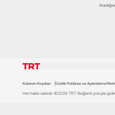
Aradığını
KURUMSAL
KANAL
Kullanım Koşulları
Gizlilik Politikası ve Aydınlatma Metn
TRT Hakkında
TRT 1
Her hakkı saklıdır. ©2026 TRT. Bağlantı yoluyla gidil
Mevzuat
TRT 2
Basın Açıklamaları
TRT Belge
Bize Ulaşın
TRT Habe