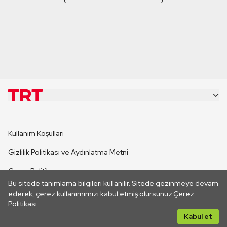
KURUMSAL
Kullanım Koşulları
KANAL SİTELERİ
Gizlilik Politikası ve Aydınlatma Metni
Çerez Politikası
SİTELER
Bu sitede tanımlama bilgileri kullanılır. Sitede gezinmeye devam
İletişim
ederek, çerez kullanımımızı kabul etmiş olursunuz.
Çerez
Politikası
CANLI YAYINLAR
Her hakkı saklıdır. ©2026 TRT. Bağlantı yoluyla gidilen dış
Kabul et
sitelerin içeriklerinden TRT sorumlu değildir.