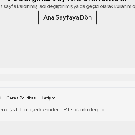
z sayfa kaldırılmış, adı değiştirilmiş ya da geçici olarak kullanım dış
Ana Sayfaya Dön
 SİTELERİ
SİTELER
i
Çerez Politikası
İletişim
TRT Kürdi
tabii
T
en dış sitelerin içeriklerinden TRT sorumlu değildir.
TRT World
TRT Dinle
T
sel
TRT Arabi
Engelsiz TRT
T
r
TRT Eba İlkokul
TRT 12 Punto
T