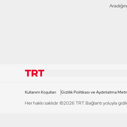
Aradığını
KURUMSAL
KANAL
Kullanım Koşulları
Gizlilik Politikası ve Aydınlatma Metn
TRT Hakkında
TRT 1
Her hakkı saklıdır. ©2026 TRT. Bağlantı yoluyla gidil
Mevzuat
TRT 2
Basın Açıklamaları
TRT Belge
Bize Ulaşın
TRT Habe