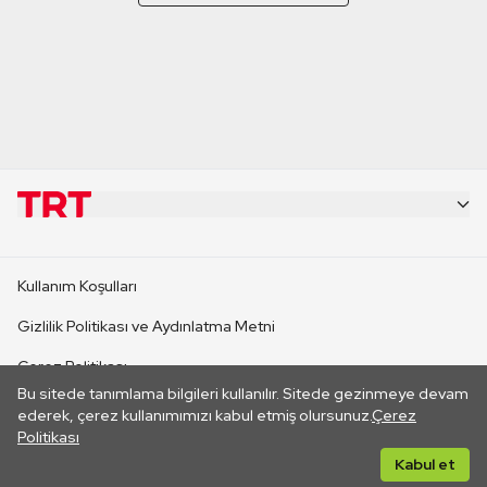
KURUMSAL
Kullanım Koşulları
KANAL SİTELERİ
Gizlilik Politikası ve Aydınlatma Metni
Çerez Politikası
SİTELER
Bu sitede tanımlama bilgileri kullanılır. Sitede gezinmeye devam
İletişim
ederek, çerez kullanımımızı kabul etmiş olursunuz.
Çerez
Politikası
CANLI YAYINLAR
Her hakkı saklıdır. ©2026 TRT. Bağlantı yoluyla gidilen dış
Kabul et
sitelerin içeriklerinden TRT sorumlu değildir.