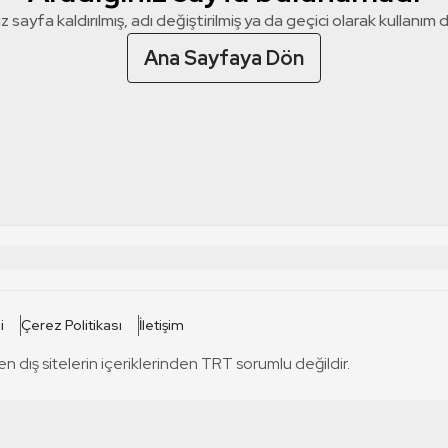
z sayfa kaldırılmış, adı değiştirilmiş ya da geçici olarak kullanım dış
Ana Sayfaya Dön
 SİTELERİ
SİTELER
i
Çerez Politikası
İletişim
TRT Kürdi
tabii
T
en dış sitelerin içeriklerinden TRT sorumlu değildir.
TRT World
TRT Dinle
T
sel
TRT Arabi
Engelsiz TRT
T
r
TRT Eba İlkokul
TRT 12 Punto
T