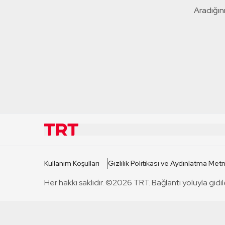
Aradığını
KURUMSAL
KANAL
Kullanım Koşulları
Gizlilik Politikası ve Aydınlatma Metn
TRT Hakkında
TRT 1
Her hakkı saklıdır. ©2026 TRT. Bağlantı yoluyla gidil
Mevzuat
TRT 2
Basın Açıklamaları
TRT Belge
Bize Ulaşın
TRT Habe