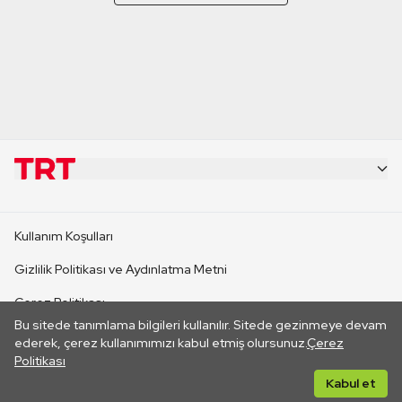
KURUMSAL
Kullanım Koşulları
KANAL SİTELERİ
Gizlilik Politikası ve Aydınlatma Metni
Çerez Politikası
SİTELER
Bu sitede tanımlama bilgileri kullanılır. Sitede gezinmeye devam
İletişim
ederek, çerez kullanımımızı kabul etmiş olursunuz.
Çerez
Politikası
CANLI YAYINLAR
Her hakkı saklıdır. ©2026 TRT. Bağlantı yoluyla gidilen dış
Kabul et
sitelerin içeriklerinden TRT sorumlu değildir.