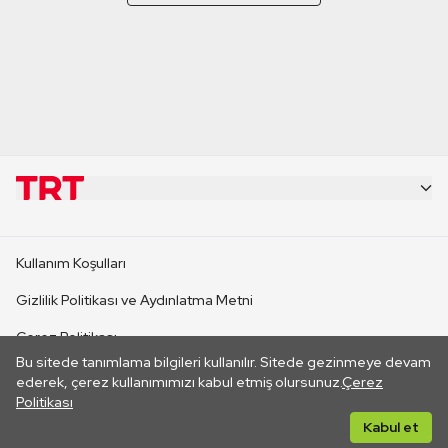
KURUMSAL
Kullanım Koşulları
KANAL SİTELERİ
Gizlilik Politikası ve Aydınlatma Metni
Çerez Politikası
SİTELER
Bu sitede tanımlama bilgileri kullanılır. Sitede gezinmeye devam
İletişim
ederek, çerez kullanımımızı kabul etmiş olursunuz.
Çerez
Politikası
CANLI YAYINLAR
Her hakkı saklıdır. ©2026 TRT. Bağlantı yoluyla gidilen dış
Kabul et
sitelerin içeriklerinden TRT sorumlu değildir.