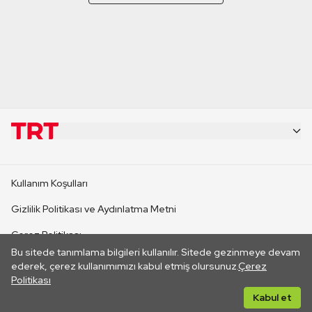
KURUMSAL
Kullanım Koşulları
KANAL SİTELERİ
Gizlilik Politikası ve Aydınlatma Metni
Çerez Politikası
SİTELER
Bu sitede tanımlama bilgileri kullanılır. Sitede gezinmeye devam
İletişim
ederek, çerez kullanımımızı kabul etmiş olursunuz.
Çerez
Politikası
CANLI YAYINLAR
Her hakkı saklıdır. ©2026 TRT. Bağlantı yoluyla gidilen dış
Kabul et
sitelerin içeriklerinden TRT sorumlu değildir.