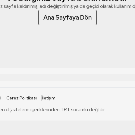
z sayfa kaldırılmış, adı değiştirilmiş ya da geçici olarak kullanım dış
Ana Sayfaya Dön
 SİTELERİ
SİTELER
i
Çerez Politikası
İletişim
TRT Kürdi
tabii
T
en dış sitelerin içeriklerinden TRT sorumlu değildir.
TRT World
TRT Dinle
T
sel
TRT Arabi
Engelsiz TRT
T
r
TRT Eba İlkokul
TRT 12 Punto
T