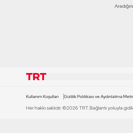
Aradığını
KURUMSAL
KANAL
Kullanım Koşulları
Gizlilik Politikası ve Aydınlatma Metn
TRT Hakkında
TRT 1
Her hakkı saklıdır. ©2026 TRT. Bağlantı yoluyla gidil
Mevzuat
TRT 2
Basın Açıklamaları
TRT Belge
Bize Ulaşın
TRT Habe