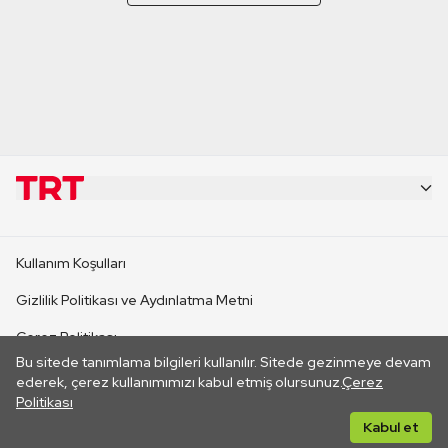
KURUMSAL
Kullanım Koşulları
KANAL SİTELERİ
Gizlilik Politikası ve Aydınlatma Metni
Çerez Politikası
SİTELER
Bu sitede tanımlama bilgileri kullanılır. Sitede gezinmeye devam
İletişim
ederek, çerez kullanımımızı kabul etmiş olursunuz.
Çerez
Politikası
CANLI YAYINLAR
Her hakkı saklıdır. ©2026 TRT. Bağlantı yoluyla gidilen dış
Kabul et
sitelerin içeriklerinden TRT sorumlu değildir.