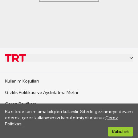
KURUMSAL
Kullanım Koşulları
KANAL SİTELERİ
Gizlilik Politikası ve Aydınlatma Metni
Çerez Politikası
SİTELER
Bu sitede tanımlama bilgileri kullanılır. Sitede gezinmeye devam
İletişim
ederek, çerez kullanımımızı kabul etmiş olursunuz.
Çerez
Politikası
CANLI YAYINLAR
Her hakkı saklıdır. ©2026 TRT. Bağlantı yoluyla gidilen dış
Kabul et
sitelerin içeriklerinden TRT sorumlu değildir.