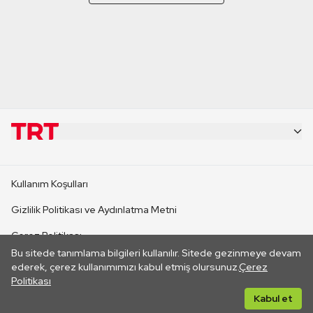
KURUMSAL
Kullanım Koşulları
KANAL SİTELERİ
Gizlilik Politikası ve Aydınlatma Metni
Çerez Politikası
SİTELER
Bu sitede tanımlama bilgileri kullanılır. Sitede gezinmeye devam
İletişim
ederek, çerez kullanımımızı kabul etmiş olursunuz.
Çerez
Politikası
CANLI YAYINLAR
Her hakkı saklıdır. ©2026 TRT. Bağlantı yoluyla gidilen dış
Kabul et
sitelerin içeriklerinden TRT sorumlu değildir.