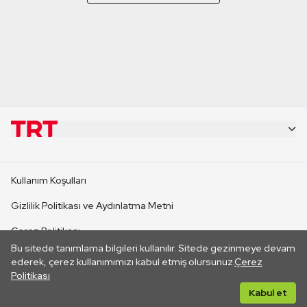
KURUMSAL
Kullanım Koşulları
KANAL SİTELERİ
Gizlilik Politikası ve Aydınlatma Metni
Çerez Politikası
SİTELER
Bu sitede tanımlama bilgileri kullanılır. Sitede gezinmeye devam
İletişim
ederek, çerez kullanımımızı kabul etmiş olursunuz.
Çerez
Politikası
CANLI YAYINLAR
Her hakkı saklıdır. ©2026 TRT. Bağlantı yoluyla gidilen dış
Kabul et
sitelerin içeriklerinden TRT sorumlu değildir.