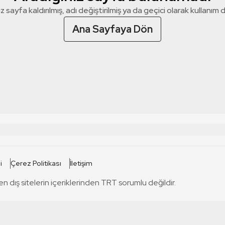
z sayfa kaldırılmış, adı değiştirilmiş ya da geçici olarak kullanım dış
Ana Sayfaya Dön
 SİTELERİ
SİTELER
i
Çerez Politikası
İletişim
TRT Kürdi
tabii
T
en dış sitelerin içeriklerinden TRT sorumlu değildir.
TRT World
TRT Dinle
T
sel
TRT Arabi
Engelsiz TRT
T
r
TRT Eba İlkokul
TRT 12 Punto
T