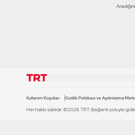
Aradığını
KURUMSAL
KANAL
Kullanım Koşulları
Gizlilik Politikası ve Aydınlatma Metn
TRT Hakkında
TRT 1
Her hakkı saklıdır. ©2026 TRT. Bağlantı yoluyla gidil
Mevzuat
TRT 2
Basın Açıklamaları
TRT Belge
Bize Ulaşın
TRT Habe