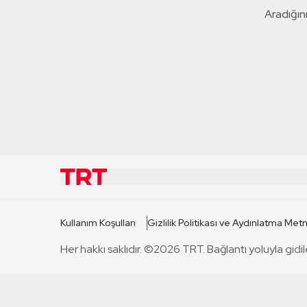
Aradığını
KURUMSAL
KANAL
Kullanım Koşulları
Gizlilik Politikası ve Aydınlatma Metn
TRT Hakkında
TRT 1
Her hakkı saklıdır. ©2026 TRT. Bağlantı yoluyla gidil
Mevzuat
TRT 2
Basın Açıklamaları
TRT Belge
Bize Ulaşın
TRT Habe