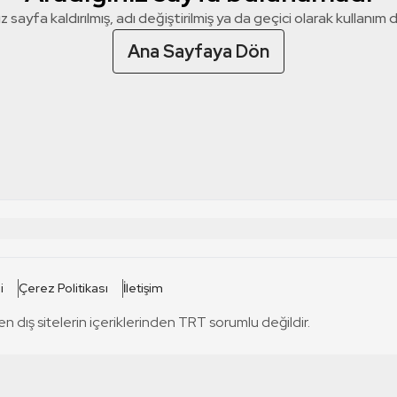
z sayfa kaldırılmış, adı değiştirilmiş ya da geçici olarak kullanım dış
Ana Sayfaya Dön
 SİTELERİ
SİTELER
i
Çerez Politikası
İletişim
TRT Kürdi
tabii
T
en dış sitelerin içeriklerinden TRT sorumlu değildir.
TRT World
TRT Dinle
T
sel
TRT Arabi
Engelsiz TRT
T
r
TRT Eba İlkokul
TRT 12 Punto
T