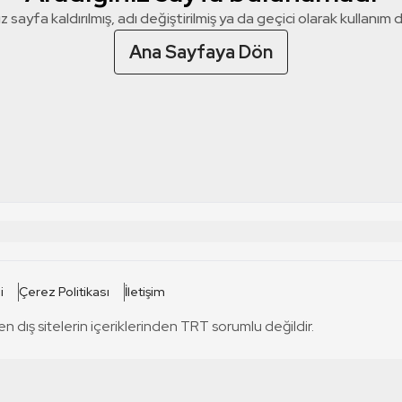
z sayfa kaldırılmış, adı değiştirilmiş ya da geçici olarak kullanım dış
Ana Sayfaya Dön
 SİTELERİ
SİTELER
i
Çerez Politikası
İletişim
TRT Kürdi
tabii
T
en dış sitelerin içeriklerinden TRT sorumlu değildir.
TRT World
TRT Dinle
T
sel
TRT Arabi
Engelsiz TRT
T
r
TRT Eba İlkokul
TRT 12 Punto
T