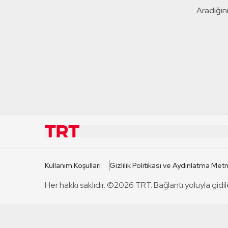
Aradığını
KURUMSAL
KANAL
Kullanım Koşulları
Gizlilik Politikası ve Aydınlatma Metn
TRT Hakkında
TRT 1
Her hakkı saklıdır. ©2026 TRT. Bağlantı yoluyla gidil
Mevzuat
TRT 2
Basın Açıklamaları
TRT Belge
Bize Ulaşın
TRT Habe