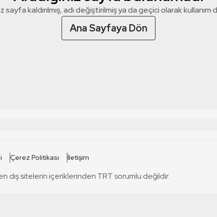
z sayfa kaldırılmış, adı değiştirilmiş ya da geçici olarak kullanım dış
Ana Sayfaya Dön
 SİTELERİ
SİTELER
i
Çerez Politikası
İletişim
TRT Kürdi
tabii
T
en dış sitelerin içeriklerinden TRT sorumlu değildir.
TRT World
TRT Dinle
T
sel
TRT Arabi
Engelsiz TRT
T
r
TRT Eba İlkokul
TRT 12 Punto
T