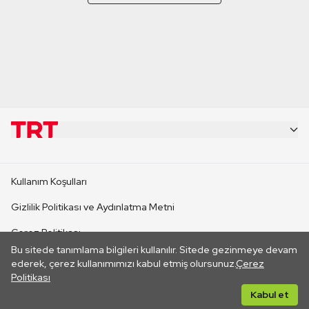
KURUMSAL
Kullanım Koşulları
KANAL SİTELERİ
Gizlilik Politikası ve Aydınlatma Metni
Çerez Politikası
SİTELER
Bu sitede tanımlama bilgileri kullanılır. Sitede gezinmeye devam
İletişim
ederek, çerez kullanımımızı kabul etmiş olursunuz.
Çerez
Politikası
CANLI YAYINLAR
Her hakkı saklıdır. ©2026 TRT. Bağlantı yoluyla gidilen dış
Kabul et
sitelerin içeriklerinden TRT sorumlu değildir.