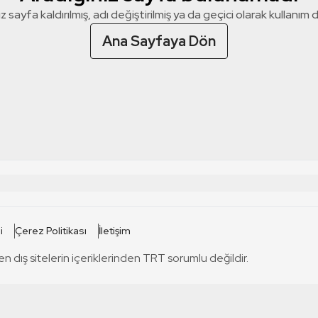
z sayfa kaldırılmış, adı değiştirilmiş ya da geçici olarak kullanım dış
Ana Sayfaya Dön
 SİTELERİ
SİTELER
i
Çerez Politikası
İletişim
TRT Kürdi
tabii
T
en dış sitelerin içeriklerinden TRT sorumlu değildir.
TRT World
TRT Dinle
T
sel
TRT Arabi
Engelsiz TRT
T
r
TRT Eba İlkokul
TRT 12 Punto
T