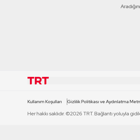
Aradığını
KURUMSAL
KANAL
Kullanım Koşulları
Gizlilik Politikası ve Aydınlatma Metn
TRT Hakkında
TRT 1
Her hakkı saklıdır. ©2026 TRT. Bağlantı yoluyla gidil
Mevzuat
TRT 2
Basın Açıklamaları
TRT Belge
Bize Ulaşın
TRT Habe