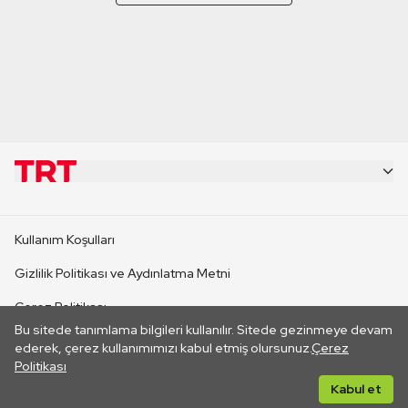
KURUMSAL
Kullanım Koşulları
KANAL SİTELERİ
Gizlilik Politikası ve Aydınlatma Metni
Çerez Politikası
SİTELER
Bu sitede tanımlama bilgileri kullanılır. Sitede gezinmeye devam
İletişim
ederek, çerez kullanımımızı kabul etmiş olursunuz.
Çerez
Politikası
CANLI YAYINLAR
Her hakkı saklıdır. ©2026 TRT. Bağlantı yoluyla gidilen dış
Kabul et
sitelerin içeriklerinden TRT sorumlu değildir.