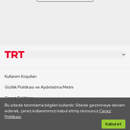
KURUMSAL
Kullanım Koşulları
KANAL SİTELERİ
Gizlilik Politikası ve Aydınlatma Metni
Çerez Politikası
SİTELER
Bu sitede tanımlama bilgileri kullanılır. Sitede gezinmeye devam
İletişim
ederek, çerez kullanımımızı kabul etmiş olursunuz.
Çerez
Politikası
CANLI YAYINLAR
Her hakkı saklıdır. ©2026 TRT. Bağlantı yoluyla gidilen dış
Kabul et
sitelerin içeriklerinden TRT sorumlu değildir.