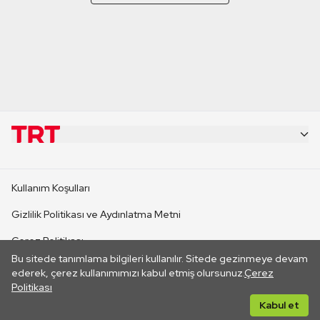
KURUMSAL
Kullanım Koşulları
KANAL SİTELERİ
Gizlilik Politikası ve Aydınlatma Metni
Çerez Politikası
SİTELER
Bu sitede tanımlama bilgileri kullanılır. Sitede gezinmeye devam
İletişim
ederek, çerez kullanımımızı kabul etmiş olursunuz.
Çerez
Politikası
CANLI YAYINLAR
Her hakkı saklıdır. ©2026 TRT. Bağlantı yoluyla gidilen dış
Kabul et
sitelerin içeriklerinden TRT sorumlu değildir.