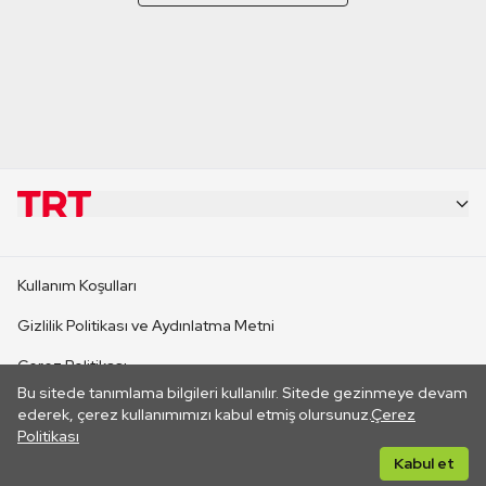
KURUMSAL
Kullanım Koşulları
KANAL SİTELERİ
Gizlilik Politikası ve Aydınlatma Metni
Çerez Politikası
SİTELER
Bu sitede tanımlama bilgileri kullanılır. Sitede gezinmeye devam
İletişim
ederek, çerez kullanımımızı kabul etmiş olursunuz.
Çerez
Politikası
CANLI YAYINLAR
Her hakkı saklıdır. ©2026 TRT. Bağlantı yoluyla gidilen dış
Kabul et
sitelerin içeriklerinden TRT sorumlu değildir.