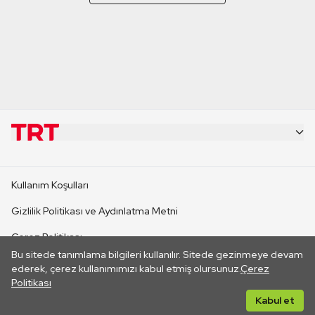
KURUMSAL
Kullanım Koşulları
KANAL SİTELERİ
Gizlilik Politikası ve Aydınlatma Metni
Çerez Politikası
SİTELER
Bu sitede tanımlama bilgileri kullanılır. Sitede gezinmeye devam
İletişim
ederek, çerez kullanımımızı kabul etmiş olursunuz.
Çerez
Politikası
CANLI YAYINLAR
Her hakkı saklıdır. ©2026 TRT. Bağlantı yoluyla gidilen dış
Kabul et
sitelerin içeriklerinden TRT sorumlu değildir.