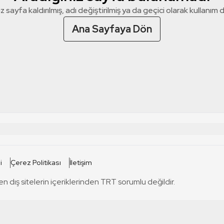
z sayfa kaldırılmış, adı değiştirilmiş ya da geçici olarak kullanım dış
Ana Sayfaya Dön
 SİTELERİ
SİTELER
i
Çerez Politikası
İletişim
TRT Kürdi
tabii
T
en dış sitelerin içeriklerinden TRT sorumlu değildir.
TRT World
TRT Dinle
T
sel
TRT Arabi
Engelsiz TRT
T
r
TRT Eba İlkokul
TRT 12 Punto
T