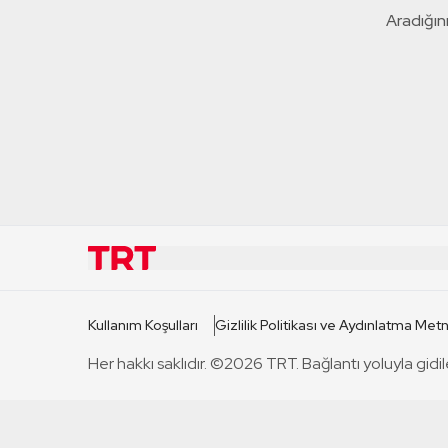
Aradığını
KURUMSAL
KANAL
Kullanım Koşulları
Gizlilik Politikası ve Aydınlatma Metn
TRT Hakkında
TRT 1
Her hakkı saklıdır. ©2026 TRT. Bağlantı yoluyla gidil
Mevzuat
TRT 2
Basın Açıklamaları
TRT Belge
Bize Ulaşın
TRT Habe