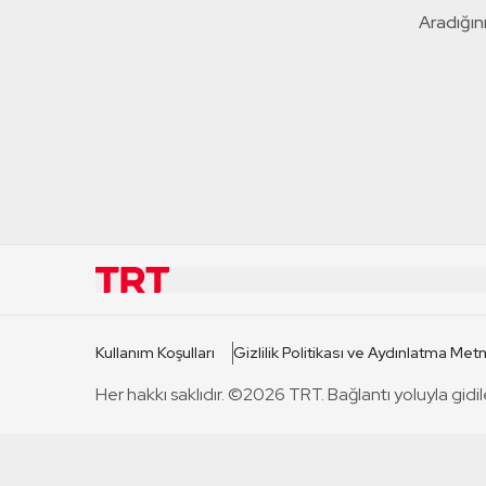
Aradığını
KURUMSAL
KANAL
Kullanım Koşulları
Gizlilik Politikası ve Aydınlatma Metn
TRT Hakkında
TRT 1
Her hakkı saklıdır. ©2026 TRT. Bağlantı yoluyla gidil
Mevzuat
TRT 2
Basın Açıklamaları
TRT Belge
Bize Ulaşın
TRT Habe