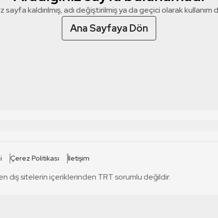
z sayfa kaldırılmış, adı değiştirilmiş ya da geçici olarak kullanım dış
Ana Sayfaya Dön
 SİTELERİ
SİTELER
i
Çerez Politikası
İletişim
TRT Kürdi
tabii
T
en dış sitelerin içeriklerinden TRT sorumlu değildir.
TRT World
TRT Dinle
T
sel
TRT Arabi
Engelsiz TRT
T
r
TRT Eba İlkokul
TRT 12 Punto
T