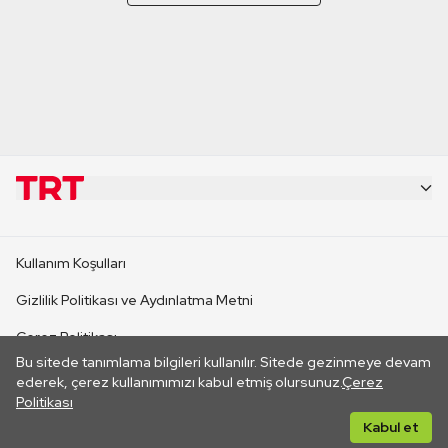
KURUMSAL
Kullanım Koşulları
KANAL SİTELERİ
Gizlilik Politikası ve Aydınlatma Metni
Çerez Politikası
SİTELER
Bu sitede tanımlama bilgileri kullanılır. Sitede gezinmeye devam
İletişim
ederek, çerez kullanımımızı kabul etmiş olursunuz.
Çerez
Politikası
CANLI YAYINLAR
Her hakkı saklıdır. ©2026 TRT. Bağlantı yoluyla gidilen dış
Kabul et
sitelerin içeriklerinden TRT sorumlu değildir.