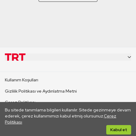
KURUMSAL
Kullanım Koşulları
KANAL SİTELERİ
Gizlilik Politikası ve Aydınlatma Metni
Çerez Politikası
SİTELER
Bu sitede tanımlama bilgileri kullanılır. Sitede gezinmeye devam
İletişim
ederek, çerez kullanımımızı kabul etmiş olursunuz.
Çerez
Politikası
CANLI YAYINLAR
Her hakkı saklıdır. ©2026 TRT. Bağlantı yoluyla gidilen dış
Kabul et
sitelerin içeriklerinden TRT sorumlu değildir.