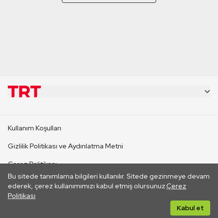
KURUMSAL
Kullanım Koşulları
KANAL SİTELERİ
Gizlilik Politikası ve Aydınlatma Metni
Çerez Politikası
SİTELER
Bu sitede tanımlama bilgileri kullanılır. Sitede gezinmeye devam
İletişim
ederek, çerez kullanımımızı kabul etmiş olursunuz.
Çerez
Politikası
CANLI YAYINLAR
Her hakkı saklıdır. ©2026 TRT. Bağlantı yoluyla gidilen dış
Kabul et
sitelerin içeriklerinden TRT sorumlu değildir.