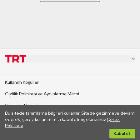
KURUMSAL
Kullanım Koşulları
KANAL SİTELERİ
Gizlilik Politikası ve Aydınlatma Metni
Çerez Politikası
SİTELER
Bu sitede tanımlama bilgileri kullanılır. Sitede gezinmeye devam
İletişim
ederek, çerez kullanımımızı kabul etmiş olursunuz.
Çerez
Politikası
CANLI YAYINLAR
Her hakkı saklıdır. ©2026 TRT. Bağlantı yoluyla gidilen dış
Kabul et
sitelerin içeriklerinden TRT sorumlu değildir.