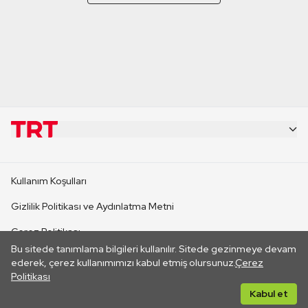
KURUMSAL
Kullanım Koşulları
KANAL SİTELERİ
Gizlilik Politikası ve Aydınlatma Metni
Çerez Politikası
SİTELER
Bu sitede tanımlama bilgileri kullanılır. Sitede gezinmeye devam
İletişim
ederek, çerez kullanımımızı kabul etmiş olursunuz.
Çerez
Politikası
CANLI YAYINLAR
Her hakkı saklıdır. ©2026 TRT. Bağlantı yoluyla gidilen dış
Kabul et
sitelerin içeriklerinden TRT sorumlu değildir.