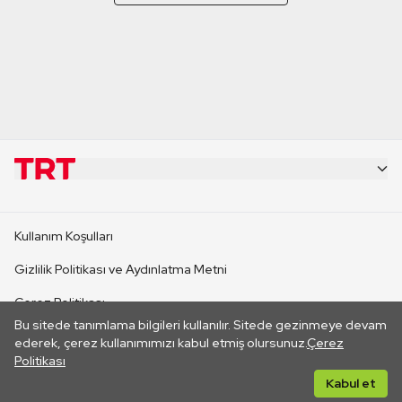
KURUMSAL
Kullanım Koşulları
KANAL SİTELERİ
Gizlilik Politikası ve Aydınlatma Metni
Çerez Politikası
SİTELER
Bu sitede tanımlama bilgileri kullanılır. Sitede gezinmeye devam
İletişim
ederek, çerez kullanımımızı kabul etmiş olursunuz.
Çerez
Politikası
CANLI YAYINLAR
Her hakkı saklıdır. ©2026 TRT. Bağlantı yoluyla gidilen dış
Kabul et
sitelerin içeriklerinden TRT sorumlu değildir.