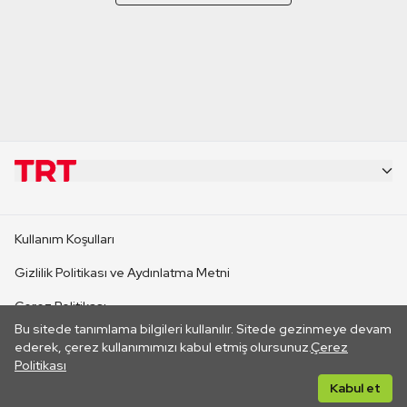
KURUMSAL
Kullanım Koşulları
KANAL SİTELERİ
Gizlilik Politikası ve Aydınlatma Metni
Çerez Politikası
SİTELER
Bu sitede tanımlama bilgileri kullanılır. Sitede gezinmeye devam
İletişim
ederek, çerez kullanımımızı kabul etmiş olursunuz.
Çerez
Politikası
CANLI YAYINLAR
Her hakkı saklıdır. ©2026 TRT. Bağlantı yoluyla gidilen dış
Kabul et
sitelerin içeriklerinden TRT sorumlu değildir.