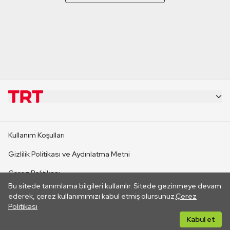
KURUMSAL
Kullanım Koşulları
KANAL SİTELERİ
Gizlilik Politikası ve Aydınlatma Metni
Çerez Politikası
SİTELER
Bu sitede tanımlama bilgileri kullanılır. Sitede gezinmeye devam
İletişim
ederek, çerez kullanımımızı kabul etmiş olursunuz.
Çerez
Politikası
CANLI YAYINLAR
Her hakkı saklıdır. ©2026 TRT. Bağlantı yoluyla gidilen dış
Kabul et
sitelerin içeriklerinden TRT sorumlu değildir.