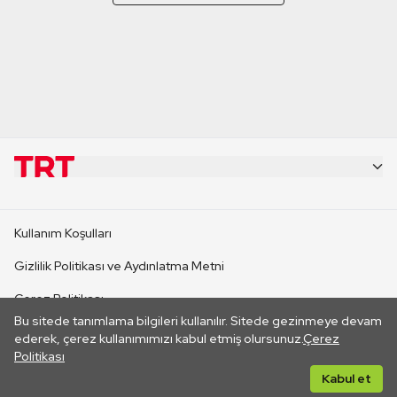
KURUMSAL
Kullanım Koşulları
KANAL SİTELERİ
Gizlilik Politikası ve Aydınlatma Metni
Çerez Politikası
SİTELER
Bu sitede tanımlama bilgileri kullanılır. Sitede gezinmeye devam
İletişim
ederek, çerez kullanımımızı kabul etmiş olursunuz.
Çerez
Politikası
CANLI YAYINLAR
Her hakkı saklıdır. ©2026 TRT. Bağlantı yoluyla gidilen dış
Kabul et
sitelerin içeriklerinden TRT sorumlu değildir.