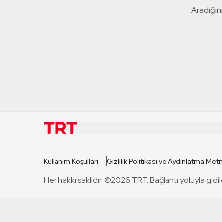
Aradığını
KURUMSAL
KANAL
Kullanım Koşulları
Gizlilik Politikası ve Aydınlatma Metn
TRT Hakkında
TRT 1
Her hakkı saklıdır. ©2026 TRT. Bağlantı yoluyla gidil
Mevzuat
TRT 2
Basın Açıklamaları
TRT Belge
Bize Ulaşın
TRT Habe