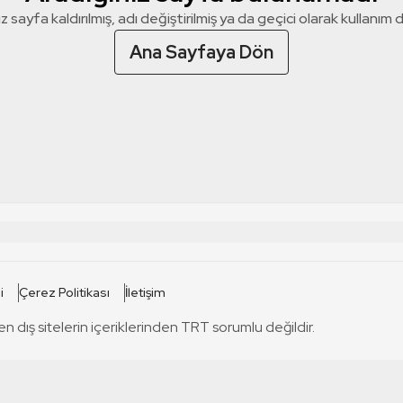
z sayfa kaldırılmış, adı değiştirilmiş ya da geçici olarak kullanım dış
Ana Sayfaya Dön
 SİTELERİ
SİTELER
i
Çerez Politikası
İletişim
TRT Kürdi
tabii
T
en dış sitelerin içeriklerinden TRT sorumlu değildir.
TRT World
TRT Dinle
T
sel
TRT Arabi
Engelsiz TRT
T
r
TRT Eba İlkokul
TRT 12 Punto
T