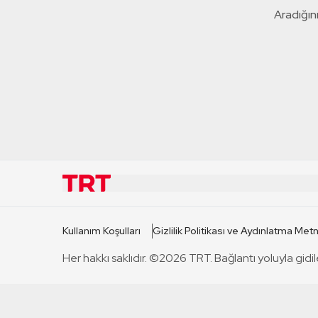
Aradığını
KURUMSAL
KANAL
Kullanım Koşulları
Gizlilik Politikası ve Aydınlatma Metn
TRT Hakkında
TRT 1
Her hakkı saklıdır. ©2026 TRT. Bağlantı yoluyla gidil
Mevzuat
TRT 2
Basın Açıklamaları
TRT Belge
Bize Ulaşın
TRT Habe