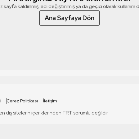
z sayfa kaldırılmış, adı değiştirilmiş ya da geçici olarak kullanım dış
Ana Sayfaya Dön
 SİTELERİ
SİTELER
i
Çerez Politikası
İletişim
TRT Kürdi
tabii
T
en dış sitelerin içeriklerinden TRT sorumlu değildir.
TRT World
TRT Dinle
T
sel
TRT Arabi
Engelsiz TRT
T
r
TRT Eba İlkokul
TRT 12 Punto
T