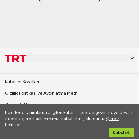
KURUMSAL
Kullanım Koşulları
KANAL SİTELERİ
Gizlilik Politikası ve Aydınlatma Metni
Çerez Politikası
SİTELER
Bu sitede tanımlama bilgileri kullanılır. Sitede gezinmeye devam
İletişim
ederek, çerez kullanımımızı kabul etmiş olursunuz.
Çerez
Politikası
CANLI YAYINLAR
Her hakkı saklıdır. ©2026 TRT. Bağlantı yoluyla gidilen dış
Kabul et
sitelerin içeriklerinden TRT sorumlu değildir.