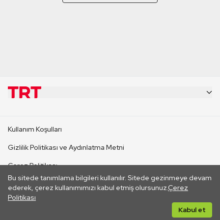
KURUMSAL
Kullanım Koşulları
KANAL SİTELERİ
Gizlilik Politikası ve Aydınlatma Metni
Çerez Politikası
SİTELER
Bu sitede tanımlama bilgileri kullanılır. Sitede gezinmeye devam
İletişim
ederek, çerez kullanımımızı kabul etmiş olursunuz.
Çerez
Politikası
CANLI YAYINLAR
Her hakkı saklıdır. ©2026 TRT. Bağlantı yoluyla gidilen dış
Kabul et
sitelerin içeriklerinden TRT sorumlu değildir.