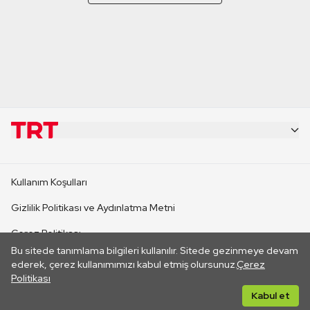
KURUMSAL
Kullanım Koşulları
KANAL SİTELERİ
Gizlilik Politikası ve Aydınlatma Metni
Çerez Politikası
SİTELER
Bu sitede tanımlama bilgileri kullanılır. Sitede gezinmeye devam
İletişim
ederek, çerez kullanımımızı kabul etmiş olursunuz.
Çerez
Politikası
CANLI YAYINLAR
Her hakkı saklıdır. ©2026 TRT. Bağlantı yoluyla gidilen dış
Kabul et
sitelerin içeriklerinden TRT sorumlu değildir.