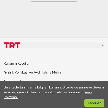
KURUMSAL
Kullanım Koşulları
KANAL SİTELERİ
Gizlilik Politikası ve Aydınlatma Metni
Çerez Politikası
SİTELER
Bu sitede tanımlama bilgileri kullanılır. Sitede gezinmeye devam
İletişim
ederek, çerez kullanımımızı kabul etmiş olursunuz.
Çerez
Politikası
CANLI YAYINLAR
Her hakkı saklıdır. ©2026 TRT. Bağlantı yoluyla gidilen dış
Kabul et
sitelerin içeriklerinden TRT sorumlu değildir.