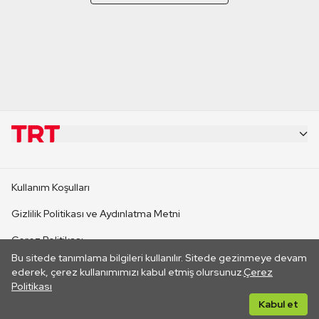
KURUMSAL
Kullanım Koşulları
KANAL SİTELERİ
Gizlilik Politikası ve Aydınlatma Metni
Çerez Politikası
SİTELER
Bu sitede tanımlama bilgileri kullanılır. Sitede gezinmeye devam
İletişim
ederek, çerez kullanımımızı kabul etmiş olursunuz.
Çerez
Politikası
CANLI YAYINLAR
Her hakkı saklıdır. ©2026 TRT. Bağlantı yoluyla gidilen dış
Kabul et
sitelerin içeriklerinden TRT sorumlu değildir.