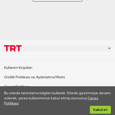
KURUMSAL
Kullanım Koşulları
KANAL SİTELERİ
Gizlilik Politikası ve Aydınlatma Metni
Çerez Politikası
SİTELER
Bu sitede tanımlama bilgileri kullanılır. Sitede gezinmeye devam
İletişim
ederek, çerez kullanımımızı kabul etmiş olursunuz.
Çerez
Politikası
CANLI YAYINLAR
Her hakkı saklıdır. ©2026 TRT. Bağlantı yoluyla gidilen dış
Kabul et
sitelerin içeriklerinden TRT sorumlu değildir.