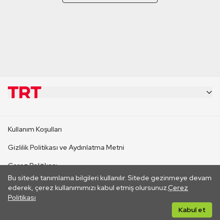
KURUMSAL
Kullanım Koşulları
KANAL SİTELERİ
Gizlilik Politikası ve Aydınlatma Metni
Çerez Politikası
SİTELER
Bu sitede tanımlama bilgileri kullanılır. Sitede gezinmeye devam
İletişim
ederek, çerez kullanımımızı kabul etmiş olursunuz.
Çerez
Politikası
CANLI YAYINLAR
Her hakkı saklıdır. ©2026 TRT. Bağlantı yoluyla gidilen dış
Kabul et
sitelerin içeriklerinden TRT sorumlu değildir.