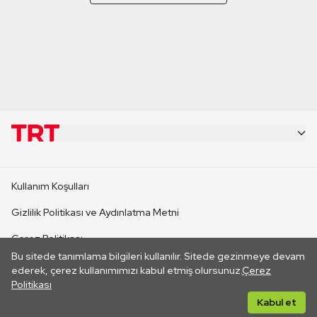
KURUMSAL
Kullanım Koşulları
KANAL SİTELERİ
Gizlilik Politikası ve Aydınlatma Metni
Çerez Politikası
SİTELER
Bu sitede tanımlama bilgileri kullanılır. Sitede gezinmeye devam
İletişim
ederek, çerez kullanımımızı kabul etmiş olursunuz.
Çerez
Politikası
CANLI YAYINLAR
Her hakkı saklıdır. ©2026 TRT. Bağlantı yoluyla gidilen dış
Kabul et
sitelerin içeriklerinden TRT sorumlu değildir.