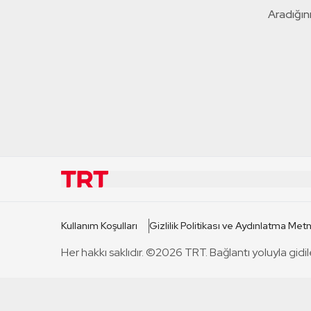
Aradığını
KURUMSAL
KANAL
Kullanım Koşulları
Gizlilik Politikası ve Aydınlatma Metn
TRT Hakkında
TRT 1
Her hakkı saklıdır. ©2026 TRT. Bağlantı yoluyla gidil
Mevzuat
TRT 2
Basın Açıklamaları
TRT Belge
Bize Ulaşın
TRT Habe