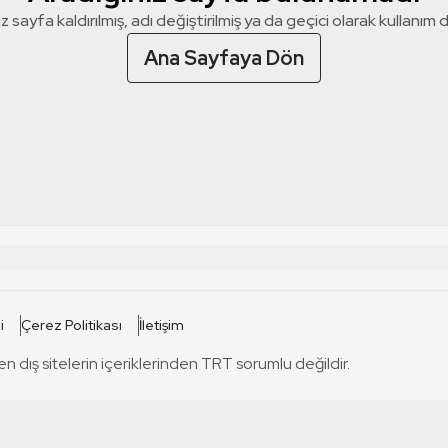
z sayfa kaldırılmış, adı değiştirilmiş ya da geçici olarak kullanım dış
Ana Sayfaya Dön
 SİTELERİ
SİTELER
i
Çerez Politikası
İletişim
TRT Kürdi
tabii
T
en dış sitelerin içeriklerinden TRT sorumlu değildir.
TRT World
TRT Dinle
T
sel
TRT Arabi
Engelsiz TRT
T
r
TRT Eba İlkokul
TRT 12 Punto
T