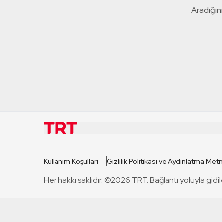
Aradığını
KURUMSAL
KANAL
Kullanım Koşulları
Gizlilik Politikası ve Aydınlatma Metn
TRT Hakkında
TRT 1
Her hakkı saklıdır. ©2026 TRT. Bağlantı yoluyla gidil
Mevzuat
TRT 2
Basın Açıklamaları
TRT Belge
Bize Ulaşın
TRT Habe