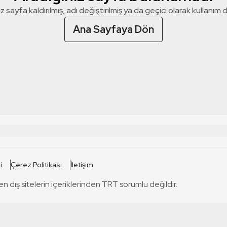
z sayfa kaldırılmış, adı değiştirilmiş ya da geçici olarak kullanım dış
Ana Sayfaya Dön
 SİTELERİ
SİTELER
i
Çerez Politikası
İletişim
TRT Kürdi
tabii
T
en dış sitelerin içeriklerinden TRT sorumlu değildir.
TRT World
TRT Dinle
T
sel
TRT Arabi
Engelsiz TRT
T
r
TRT Eba İlkokul
TRT 12 Punto
T