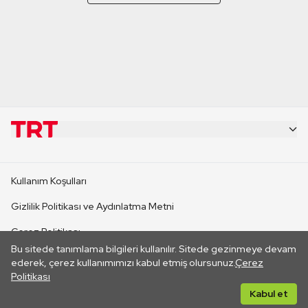
KURUMSAL
Kullanım Koşulları
KANAL SİTELERİ
Gizlilik Politikası ve Aydınlatma Metni
Çerez Politikası
SİTELER
Bu sitede tanımlama bilgileri kullanılır. Sitede gezinmeye devam
İletişim
ederek, çerez kullanımımızı kabul etmiş olursunuz.
Çerez
Politikası
CANLI YAYINLAR
Her hakkı saklıdır. ©2026 TRT. Bağlantı yoluyla gidilen dış
Kabul et
sitelerin içeriklerinden TRT sorumlu değildir.